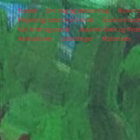
Forside
Om mig og denne blog
Blyant o
Filtpen og tusch (sort-hvid)
Ecoline brus
Kul, kridt og pastel
Japansk blæk og flyd
Animationer
Udstillinger
Materialer