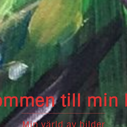
billeder og illus
Og meget mere