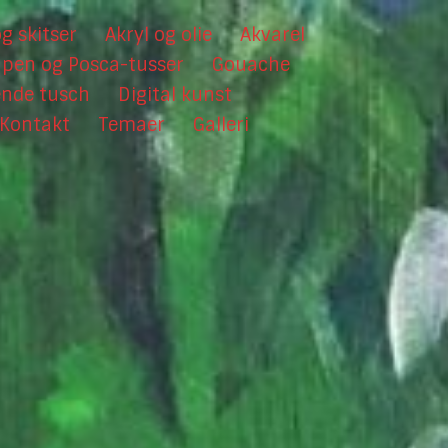
g skitser
Akryl og olie
Akvarel
hpen og Posca-tusser
Gouache
ende tusch
Digital kunst
Kontakt
Temaer
Galleri