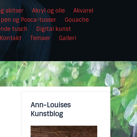
g skitser
Akryl og olie
Akvarel
hpen og Posca-tusser
Gouache
ende tusch
Digital kunst
Kontakt
Temaer
Galleri
Ann-Louises
Kunstblog