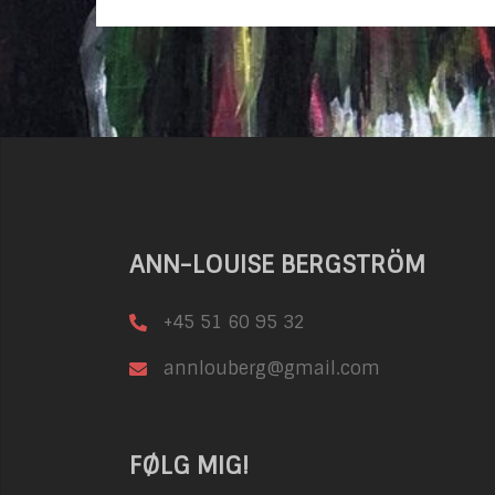
ANN-LOUISE BERGSTRÖM
+45 51 60 95 32
annlouberg@gmail.com
FØLG MIG!