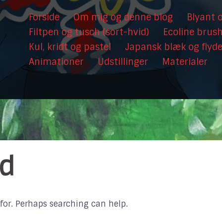
Forside
Om mig og denne blog
Blyant o
Filtpen og tusch (sort-hvid)
Ecoline brus
Kul, kridt og pastel
Japansk blæk og flyd
Animationer
Udstillinger
Materialer
nd
 for. Perhaps searching can help.