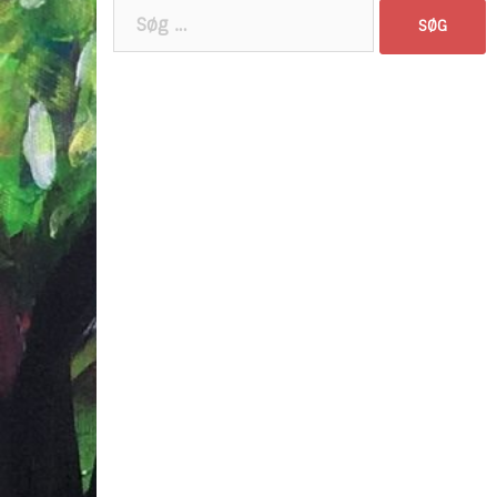
Søg
efter: