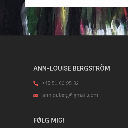
ANN-LOUISE BERGSTRÖM
+45 51 60 95 32
annlouberg@gmail.com
FØLG MIG!