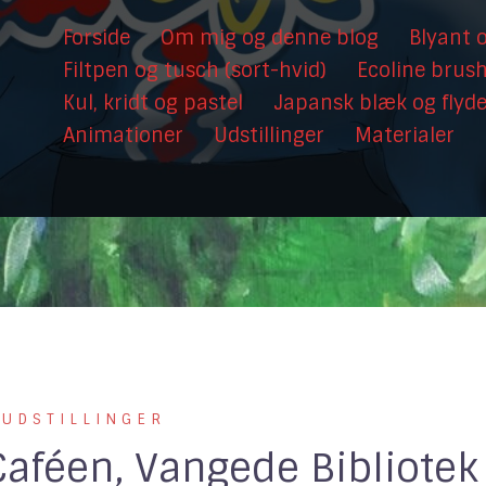
Forside
Om mig og denne blog
Blyant o
Filtpen og tusch (sort-hvid)
Ecoline brus
Kul, kridt og pastel
Japansk blæk og flyd
Animationer
Udstillinger
Materialer
 UDSTILLINGER
Caféen, Vangede Bibliotek