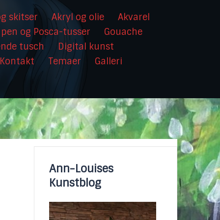
g skitser
Akryl og olie
Akvarel
hpen og Posca-tusser
Gouache
ende tusch
Digital kunst
Kontakt
Temaer
Galleri
Ann-Louises
Kunstblog