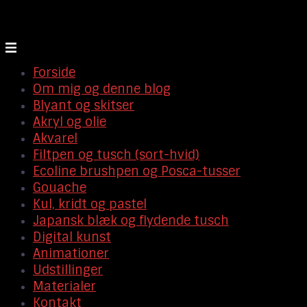
Forside
Om mig og denne blog
Blyant og skitser
Akryl og olie
Akvarel
Filtpen og tusch (sort-hvid)
Ecoline brushpen og Posca-tusser
Gouache
Kul, kridt og pastel
Japansk blæk og flydende tusch
Digital kunst
Animationer
Udstillinger
Materialer
Kontakt