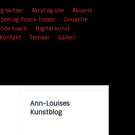
g skitser
Akryl og olie
Akvarel
hpen og Posca-tusser
Gouache
ende tusch
Digital kunst
Kontakt
Temaer
Galleri
Ann-Louises
Kunstblog