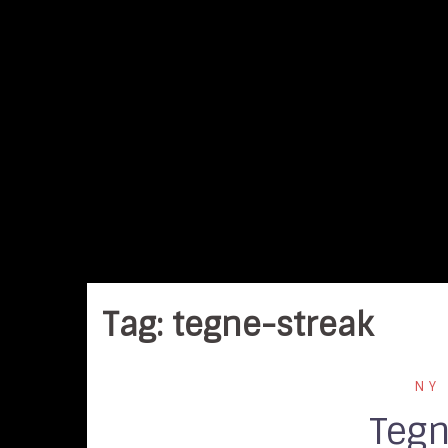
Skip
to
content
Tag:
tegne-streak
NY
Tegn