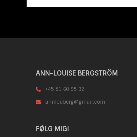
ANN-LOUISE BERGSTRÖM
+45 51 60 95 32
annlouberg@gmail.com
FØLG MIG!