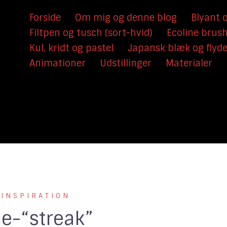
Forside
Om mig og denne blog
Blyant o
Filtpen og tusch (sort-hvid)
Ecoline brus
Kul, kridt og pastel
Japansk blæk og flyd
Animationer
Udstillinger
Materialer
 INSPIRATION
e-“streak”