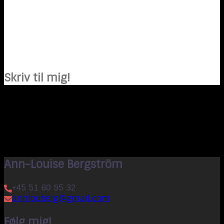
Skriv til mig!
Ann-Louise Bergström
+45 51 60 95 32
annlouberg@gmail.com
Følg mig!