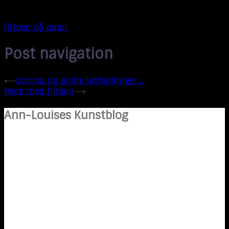
filtpen på papir
Post navigation
⟵
Corona og andre udfordringer…
Mere med filtpen
⟶
Ann-Louises Kunstblog