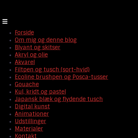
Forside
Om mig og denne blog
Blyant og skitser
Akryl og olie
Akvarel
Filtpen og tusch (sort-hvid)
Ecoline brushpen og Posca-tusser
Gouache
Kul, kridt og pastel
Japansk blæk og flydende tusch
Digital kunst
Animationer
Udstillinger
Materialer
Kontakt